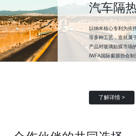
汽车隔
以纳米核心专利为依
等多种工艺，造就属
产品对玻璃贴膜市场
IWFA国际窗膜协会
了解详情 >