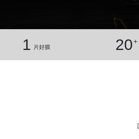
1
20
+
片好膜