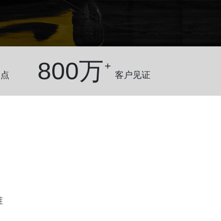
800
万
+
网点
客户见证
准