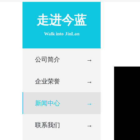
走进今蓝
Walk into JinLan
公司简介
→
企业荣誉
→
新闻中心
→
联系我们
→