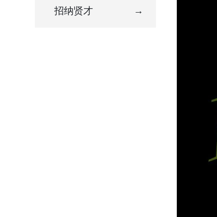
招纳贤才
→