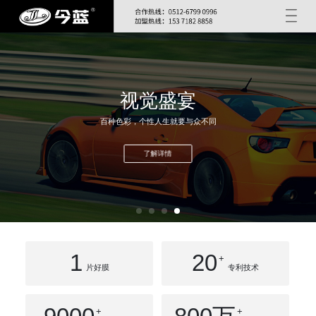
视觉盛宴
百种色彩，个性人生就要与众不同
了解详情
1
20
+
片好膜
专利技术
+
+